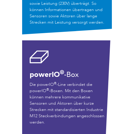
sowie Leistung (230V) überträgt. So
können Informationen übertragen und
Sensoren sowie Aktoren über lange
Strecken mit Leistung versorgt werden.
®
powerIO
-Box
®
Die powerIO
-Line verbindet die
®
powerIO
-Boxen. Mit den Boxen
können mehrere kommunikative
Sensoren und Aktoren über kurze
Strecken mit standardisierten Industrie
M12 Steckverbindungen angeschlossen
werden.