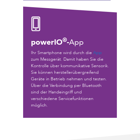
®
powerIO
-
App
Ihr Smartphone wird durch die
App
zum Messgerät. Damit haben Sie die
Kontrolle über kommunikative Sensorik.
Sie können herstellerübergreifend
Geräte in Betrieb nehmen und testen.
Über die Verbindung per Bluetooth
sind der Handeingriff und
verschiedene Servicefunktionen
möglich.