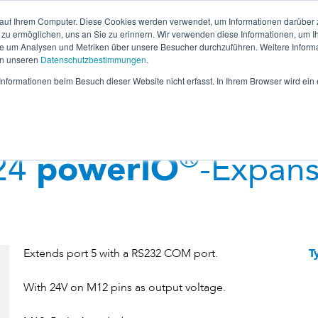
 auf Ihrem Computer. Diese Cookies werden verwendet, um Informationen darüber 
ub
Online Shop
powerIO Orbit
 zu ermöglichen, uns an Sie zu erinnern. Wir verwenden diese Informationen, um I
 um Analysen und Metriken über unsere Besucher durchzuführen. Weitere Inform
System
Products
Support & Downloads
in unseren
Datenschutzbestimmungen
.
nformationen beim Besuch dieser Website nicht erfasst. In Ihrem Browser wird ei
®
24
powerIO
-Expans
Extends port 5 with a RS232 COM port.
T
With 24V on M12 pins as output voltage.