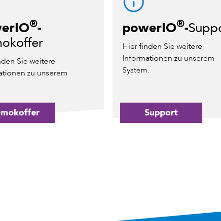
®
®
erIO
-
powerIO
-
Supp
okoffer
Hier finden Sie weitere
Informationen zu unserem
nden Sie weitere
System.
ationen zu unserem
.
mokoffer
Support