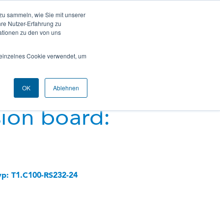
zu sammeln, wie Sie mit unserer
hre Nutzer-Erfahrung zu
ationen zu den von uns
Contact
References
Demo Case
n einzelnes Cookie verwendet, um
OK
Ablehnen
ion board:
yp: T1.C100-RS232-24