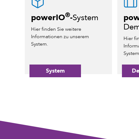
®
powerIO
-
System
pow
Dem
Hier finden Sie weitere
Informationen zu unserem
Hier fi
System.
Inform
System
System
De