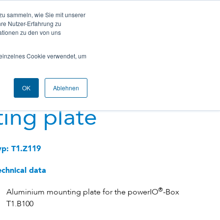
zu sammeln, wie Sie mit unserer
hre Nutzer-Erfahrung zu
ationen zu den von uns
Contact
References
Demo Case
DE
EN
n einzelnes Cookie verwendet, um
OK
Ablehnen
ing plate
yp: T1.Z119
echnical data
®
Aluminium mounting plate for the powerIO
-Box
T1.B100