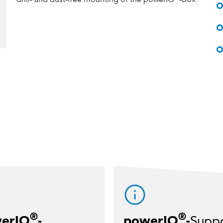
®
®
erIO
-
powerIO
-
Supp