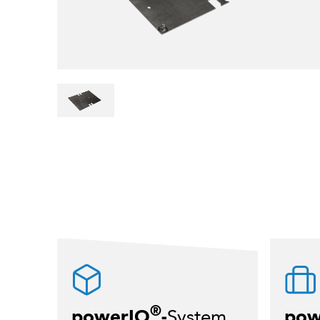
®
powerIO
-
System
pow