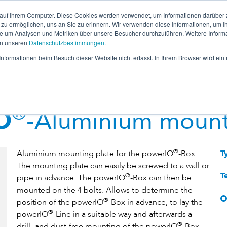
 auf Ihrem Computer. Diese Cookies werden verwendet, um Informationen darüber 
ub
Online Shop
powerIO Orbit
 zu ermöglichen, uns an Sie zu erinnern. Wir verwenden diese Informationen, um I
 um Analysen und Metriken über unsere Besucher durchzuführen. Weitere Inform
System
Products
Support & Downloads
in unseren
Datenschutzbestimmungen
.
nformationen beim Besuch dieser Website nicht erfasst. In Ihrem Browser wird ei
®
O
-Aluminium mount
®
Aluminium mounting plate for the powerIO
-Box.
T
The mounting plate can easily be screwed to a wall or
T
®
pipe in advance. The powerIO
-Box can then be
mounted on the 4 bolts. Allows to determine the
®
position of the powerIO
-Box in advance, to lay the
®
powerIO
-Line in a suitable way and afterwards a
®
drill- and dust-free mounting of the powerIO
-Box.